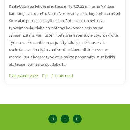
Keski-Uusimaa lehdessä julkaistiin 10.1.2022 minun ja Vantaan
kaupunginvaltuutettu Vaula Norrenan kanssa kirjoitettu artikkeli
Sote-alan palkoista ja työoloista. Sote-alalla on nyt kova
työvoimapula. Alalta on lähtenyt kokonaan pois paljon
sairaanhoitajia, vanhusten hoitajia ja lastensuojelutyöntekijöitä.
Työ on rankkaa, sitä on paljon. Työolot ja palkkaus eivät
useinkaan vastaa työn vaativuutta. Alueuudistuksessa on
mahdollisuus korjata työolot ja palkat paremmiksi. Kun kaikki
aloitetaan puhtaalta pöydältä, […]
Aluevaalit 2022
0
1 min read