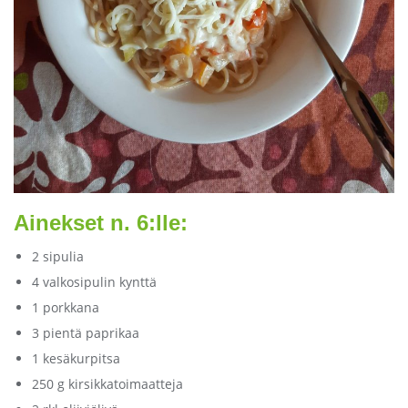
Ainekset n. 6:lle:
2 sipulia
4 valkosipulin kynttä
1 porkkana
3 pientä paprikaa
1 kesäkurpitsa
250 g kirsikkatoimaatteja