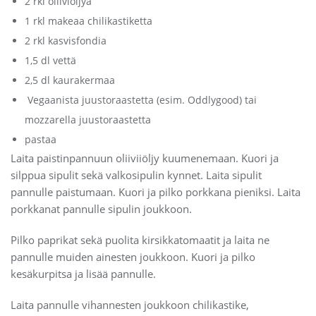
2 rkl oliiviöljyä
1 rkl makeaa chilikastiketta
2 rkl kasvisfondia
1,5 dl vettä
2,5 dl kaurakermaa
Vegaanista juustoraastetta (esim. Oddlygood) tai
mozzarella juustoraastetta
pastaa
Laita paistinpannuun oliiviiöljy kuumenemaan. Kuori ja
silppua sipulit sekä valkosipulin kynnet. Laita sipulit
pannulle paistumaan. Kuori ja pilko porkkana pieniksi. Laita
porkkanat pannulle sipulin joukkoon.
Pilko paprikat sekä puolita kirsikkatomaatit ja laita ne
pannulle muiden ainesten joukkoon. Kuori ja pilko
kesäkurpitsa ja lisää pannulle.
Laita pannulle vihannesten joukkoon chilikastike,