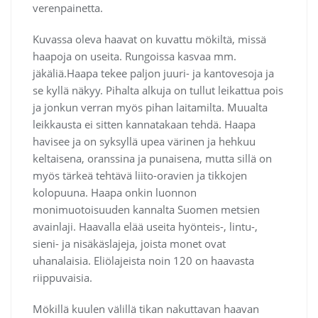
verenpainetta.
Kuvassa oleva haavat on kuvattu mökiltä, missä
haapoja on useita. Rungoissa kasvaa mm.
jäkäliä.Haapa tekee paljon juuri- ja kantovesoja ja
se kyllä näkyy. Pihalta alkuja on tullut leikattua pois
ja jonkun verran myös pihan laitamilta. Muualta
leikkausta ei sitten kannatakaan tehdä. Haapa
havisee ja on syksyllä upea värinen ja hehkuu
keltaisena, oranssina ja punaisena, mutta sillä on
myös tärkeä tehtävä liito-oravien ja tikkojen
kolopuuna. Haapa onkin luonnon
monimuotoisuuden kannalta Suomen metsien
avainlaji. Haavalla elää useita hyönteis-, lintu-,
sieni- ja nisäkäslajeja, joista monet ovat
uhanalaisia. Eliölajeista noin 120 on haavasta
riippuvaisia.
Mökillä kuulen välillä tikan nakuttavan haavan