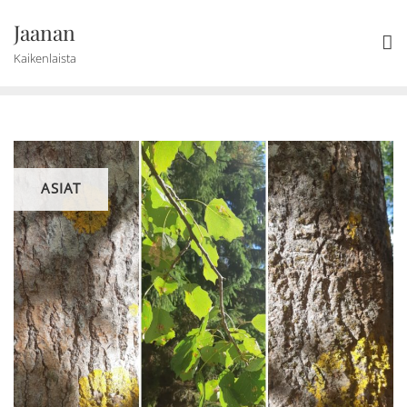
Skip
Jaanan
to
content
Kaikenlaista
ASIAT