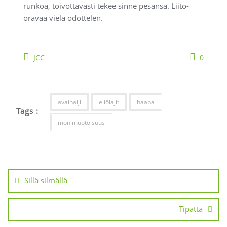
runkoa, toivottavasti tekee sinne pesänsä. Liito-
oravaa vielä odottelen.
JCC
0
avainalji
eliölajit
haapa
Tags :
monimuotoisuus
Artikkelien
selaus
Sillä silmällä
Tipatta