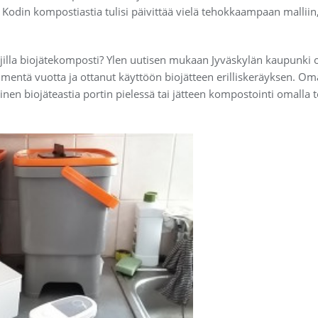
Kodin kompostiastia tulisi päivittää vielä tehokkaampaan malliin,
illa biojätekomposti? Ylen uutisen mukaan Jyväskylän kaupunki on 
mmentä vuotta ja ottanut käyttöön biojätteen erilliskeräyksen. Om
inen biojäteastia portin pielessä tai jätteen kompostointi omalla to