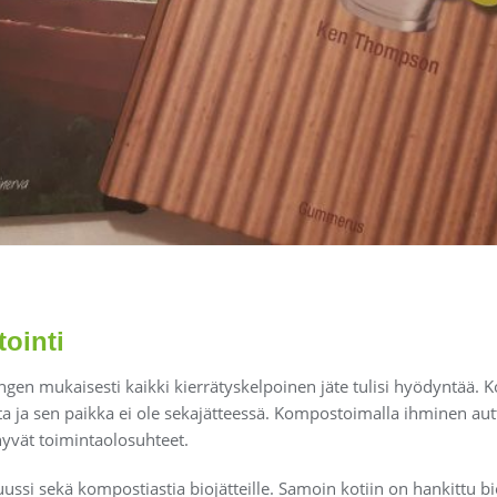
ointi
en mukaisesti kaikki kierrätyskelpoinen jäte tulisi hyödyntää. Ko
a ja sen paikka ei ole sekajätteessä. Kompostoimalla ihminen aut
e hyvät toimintaolosuhteet.
ssi sekä kompostiastia biojätteille. Samoin kotiin on hankittu bi