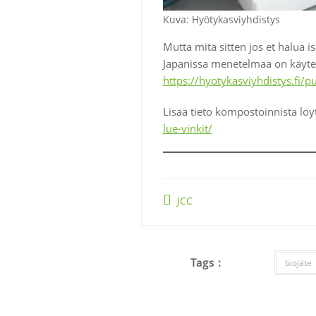
Kuva: Hyötykasviyhdistys
Mutta mitä sitten jos et halua 
Japanissa menetelmää on käytet
https://hyotykasviyhdistys.fi/p
Lisää tieto kompostoinnista lö
lue-vinkit/
JCC
Tags :
biojäte