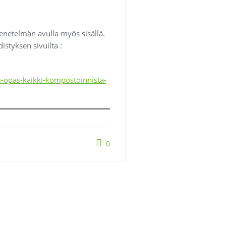
enetelmän avulla myös sisällä.
styksen sivuilta :
-opas-kaikki-kompostoinnista-
0