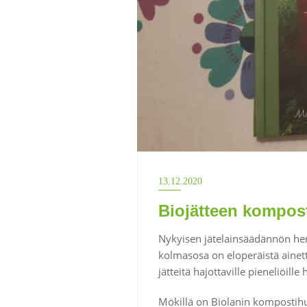
13.12.2020
Biojätteen kompost
Nykyisen jätelainsäädännön heng
kolmasosa on eloperäistä ainett
jätteitä hajottaville pieneliöill
Mökillä on Biolanin kompostihuu