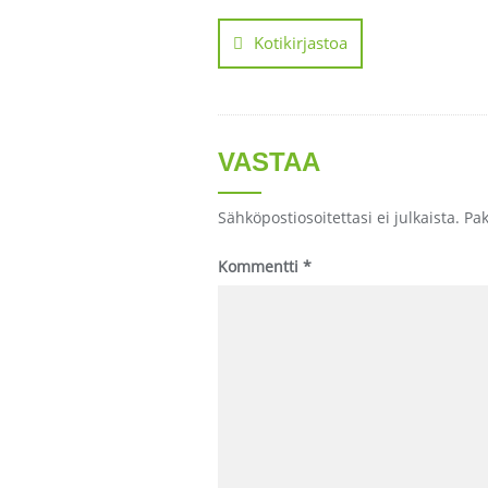
Artikkelien
selaus
Kotikirjastoa
VASTAA
Sähköpostiosoitettasi ei julkaista.
Pak
Kommentti
*