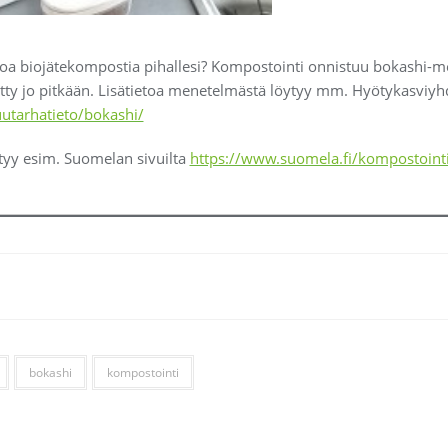
isoa biojätekompostia pihallesi? Kompostointi onnistuu bokashi-m
ty jo pitkään. Lisätietoa menetelmästä löytyy mm. Hyötykasviyhdi
uutarhatieto/bokashi/
ytyy esim. Suomelan sivuilta
https://www.suomela.fi/kompostointi
bokashi
kompostointi