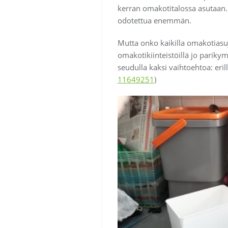
kerran omakotitalossa asutaan. 
odotettua enemmän.
Mutta onko kaikilla omakotiasuj
omakotikiinteistöillä jo pariky
seudulla kaksi vaihtoehtoa: erill
11649251
)