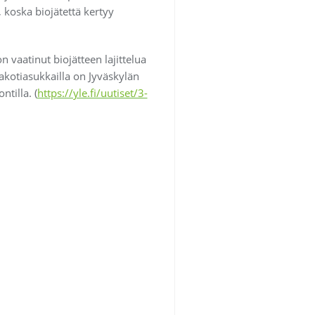
 koska biojätettä kertyy
vaatinut biojätteen lajittelua
akotiasukkailla on Jyväskylän
ntilla. (
https://yle.fi/uutiset/3-