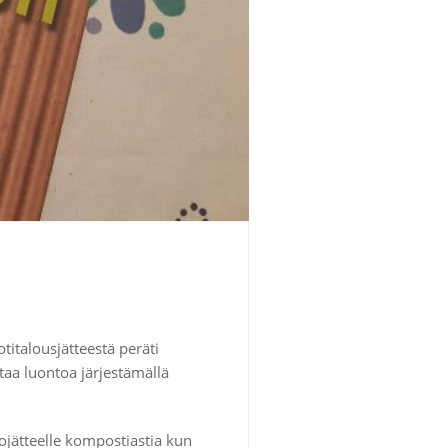
titalousjätteestä peräti
taa luontoa järjestämällä
ojätteelle kompostiastia kun