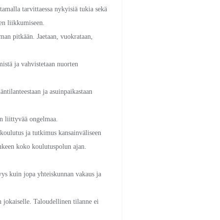
amalla tarvittaessa nykyisiä tukia sekä
en liikkumiseen.
mman pitkään. Jaetaan, vuokrataan,
mistä ja vahvistetaan nuorten
äntilanteestaan ja asuinpaikastaan
en liittyvää ongelmaa.
koulutus ja tutkimus kansainväliseen
tukeen koko koulutuspolun ajan.
isyys kuin jopa yhteiskunnan vakaus ja
 jokaiselle. Taloudellinen tilanne ei