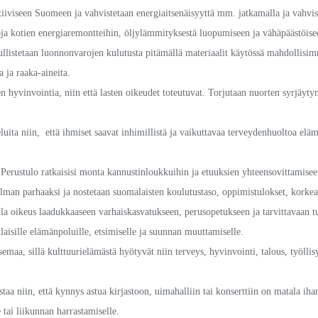
iiviseen Suomeen ja vahvistetaan energiaitsenäisyyttä mm. jatkamalla ja vahvist
ja kotien energiaremontteihin, öljylämmityksestä luopumiseen ja vähäpäästöise
uullistetaan luonnonvarojen kulutusta pitämällä materiaalit käytössä mahdollisi
 ja raaka-aineita.
n hyvinvointia, niin että lasten oikeudet toteutuvat. Torjutaan nuorten syrjäyty
eluita niin, että ihmiset saavat inhimillistä ja vaikuttavaa terveydenhuoltoa eläm
. Perustulo ratkaisisi monta kannustinloukkuihin ja etuuksien yhteensovittamise
man parhaaksi ja nostetaan suomalaisten koulutustaso, oppimistulokset, korkea
 olla oikeus laadukkaaseen varhaiskasvatukseen, perusopetukseen ja tarvittavaan 
ilaisille elämänpoluille, etsimiselle ja suunnan muuttamiselle.
asemaa, sillä kulttuurielämästä hyötyvät niin terveys, hyvinvointi, talous, työll
aa niin, että kynnys astua kirjastoon, uimahalliin tai konserttiin on matala ihan
 tai liikunnan harrastamiselle.