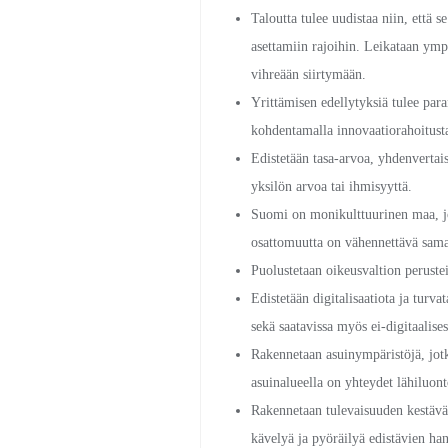
Taloutta tulee uudistaa niin, että
asettamiin rajoihin. Leikataan ympä
vihreään siirtymään.
Yrittämisen edellytyksiä tulee paran
kohdentamalla innovaatiorahoitusta
Edistetään tasa-arvoa, yhdenvertais
yksilön arvoa tai ihmisyyttä.
Suomi on monikulttuurinen maa, jo
osattomuutta on vähennettävä samal
Puolustetaan oikeusvaltion perustei
Edistetään digitalisaatiota ja turva
sekä saatavissa myös ei-digitaalisest
Rakennetaan asuinympäristöjä, jotka
asuinalueella on yhteydet lähiluon
Rakennetaan tulevaisuuden kestävää
kävelyä ja pyöräilyä edistävien ha