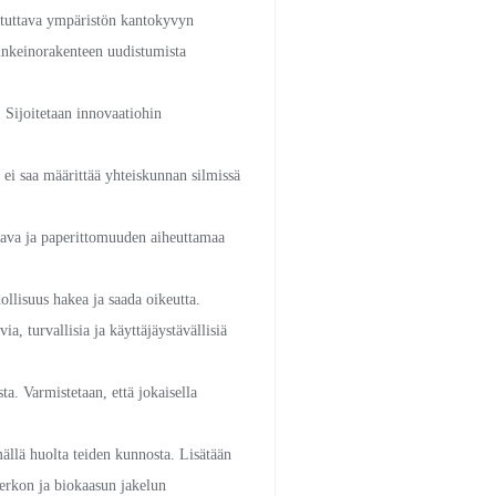
istuttava ympäristön kantokyvyn
elinkeinorakenteen uudistumista
. Sijoitetaan innovaatiohin
 ei saa määrittää yhteiskunnan silmissä
tava ja paperittomuuden aiheuttamaa
ollisuus hakea ja saada oikeutta.
ia, turvallisia ja käyttäjäystävällisiä
a. Varmistetaan, että jokaisella
ällä huolta teiden kunnosta. Lisätään
erkon ja biokaasun jakelun