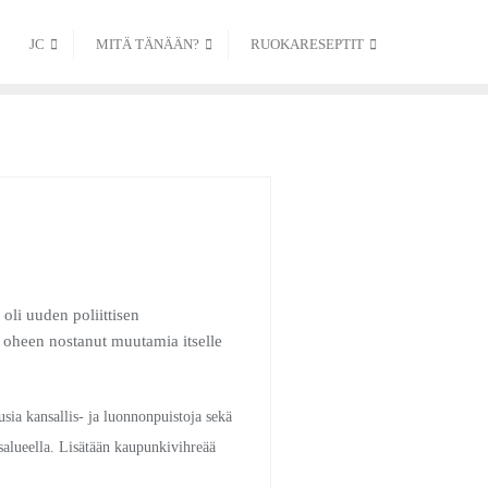
JC
MITÄ TÄNÄÄN?
RUOKARESEPTIT
li uuden poliittisen
oheen nostanut muutamia itselle
usia kansallis- ja luonnonpuistoja sekä
alueella. Lisätään kaupunkivihreää