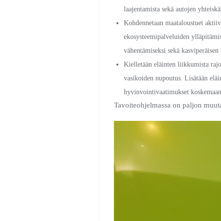
laajentamista sekä autojen yhteiskä
Kohdennetaan maataloustuet aktiivi
ekosysteemipalveluiden ylläpitämis
vähentämiseksi sekä kasviperäisen
Kielletään eläinten liikkumista rajo
vasikoiden nupoutus. Lisätään eläi
hyvinvointivaatimukset koskemaan 
Tavoiteohjelmassa on paljon muuta