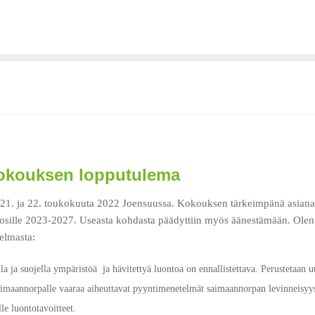
okouksen lopputulema
21. ja 22. toukokuuta 2022 Joensuussa. Kokouksen tärkeimpänä asiana o
sille 2023-2027. Useasta kohdasta päädyttiin myös äänestämään. Olen 
jelmasta:
a ja suojella ympäristöä ja hävitettyä luontoa on ennallistettava. Perustetaan u
saimaannorpalle vaaraa aiheuttavat pyyntimenetelmät saimaannorpan levinneisyys
le luontotavoitteet.