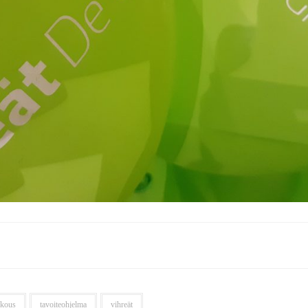
okous
tavoiteohjelma
vihreät