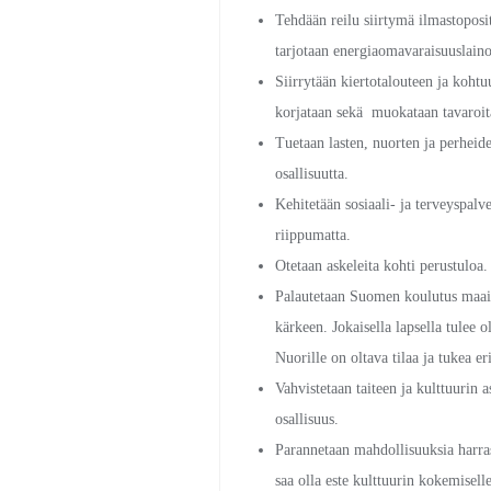
Tehdään reilu siirtymä ilmastoposit
tarjotaan energiaomavaraisuuslaino
Siirrytään kiertotalouteen ja koht
korjataan sekä muokataan tavaroita
Tuetaan lasten, nuorten ja perheide
osallisuutta.
Kehitetään sosiaali- ja terveyspalv
riippumatta.
Otetaan askeleita kohti perustuloa
Palautetaan Suomen koulutus maail
kärkeen. Jokaisella lapsella tulee
Nuorille on oltava tilaa ja tukea er
Vahvistetaan taiteen ja kulttuurin 
osallisuus.
Parannetaan mahdollisuuksia harrast
saa olla este kulttuurin kokemiselle