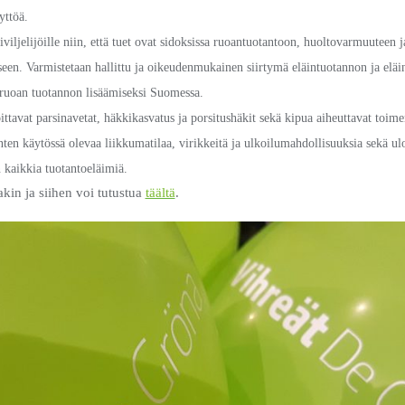
yttöä.
viljelijöille niin, että tuet ovat sidoksissa ruoantuotantoon, huoltovarmuuteen 
een. Varmistetaan hallittu ja oikeudenmukainen siirtymä eläintuotannon ja eläi
 ruoan tuotannon lisäämiseksi Suomessa.
ittavat parsinavetat, häkkikasvatus ja porsitushäkit sekä kipua aiheuttavat toime
nten käytössä olevaa liikkumatilaa, virikkeitä ja ulkoilumahdollisuuksia sekä u
kaikkia tuotantoeläimiä.
kin ja siihen voi tutustua
täältä
.