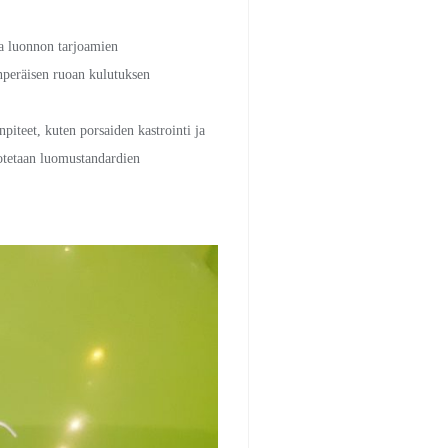
ja luonnon tarjoamien
nperäisen ruoan kulutuksen
npiteet, kuten porsaiden kastrointi ja
lotetaan luomustandardien