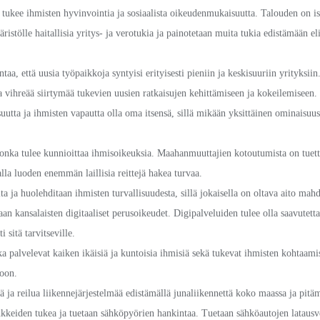
 se tukee ihmisten hyvinvointia ja sosiaalista oikeudenmukaisuutta. Talouden on 
ristölle haitallisia yritys- ja verotukia ja painotetaan muita tukia edistämään 
taa, että uusia työpaikkoja syntyisi erityisesti pieniin ja keskisuuriin yrityksiin
 vihreää siirtymää tukevien uusien ratkaisujen kehittämiseen ja kokeilemiseen.
uutta ja ihmisten vapautta olla oma itsensä, sillä mikään yksittäinen ominaisuus
nka tulee kunnioittaa ihmisoikeuksia. Maahanmuuttajien kotoutumista on tuet
la luoden enemmän laillisia reittejä hakea turvaa.
ta ja huolehditaan ihmisten turvallisuudesta, sillä jokaisella on oltava aito mahd
taan kansalaisten digitaaliset perusoikeudet. Digipalveluiden tulee olla saavutettav
i sitä tarvitseville.
 palvelevat kaiken ikäisiä ja kuntoisia ihmisiä sekä tukevat ihmisten kohtaamist
toon.
 ja reilua liikennejärjestelmää edistämällä junaliikennettä koko maassa ja pitäm
nkkeiden tukea ja tuetaan sähköpyörien hankintaa. Tuetaan sähköautojen latausv