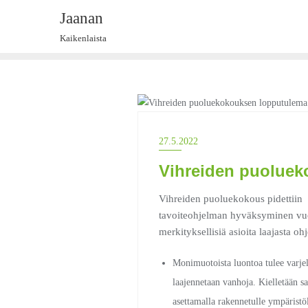
Skip
Jaanan
to
Kaikenlaista
content
ASIAT
27.5.2022
Vihreiden puoluek
Vihreiden puoluekokous pidettiin 
tavoiteohjelman hyväksyminen vuo
merkityksellisiä asioita laajasta oh
Monimuotoista luontoa tulee varjell
laajennetaan vanhoja. Kielletään 
asettamalla rakennetulle ympäristöl