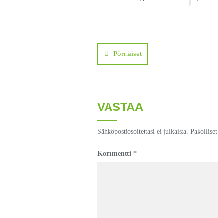
Artikkelien
selaus
Pörriäiset
VASTAA
Sähköpostiosoitettasi ei julkaista.
Pakollise
Kommentti
*