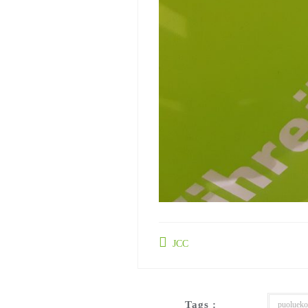
JCC
Tags :
puoluek