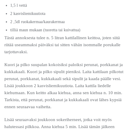
1,5 l vettä
2 kasvisliemikuutiota
2 ,5dl ruokakermaa/kaurakermaa
tilliä maun mukaan (tuoretta tai kuivattua)
Tästä annoksesta tulee n. 5 litran kattilallinen keittoa, joten siitä
riitää useammaksi päiväksi tai sitten vähän isommalle porukalle
tarjottavaksi.
Kuori ja pilko suupalan kokoisiksi paloiksi perunat, porkkanat ja
kukkakaali. Kuori ja pilko sipulit pieniksi. Laita kattilaan pilkotut
perunat, porkkanat, kukkakaali sekä sipulit ja kaada päälle vesi.
Lisää joukkoon 2 kasvisliemikuutiota. Laita kattila liedelle
kiehumaan. Kun keitto alkaa kiehua, anna sen kiehua n. 10 min.
Tarkista, että perunat, porkkanat ja kukkakaali ovat lähes kypsiä
ennen seuraavaa vaihetta.
Lisää seuraavaksi joukkoon sokeriherneet, jotka voit myös
halutessasi pilkkoa. Anna kiehua 5 min. Lisää tämän jälkeen