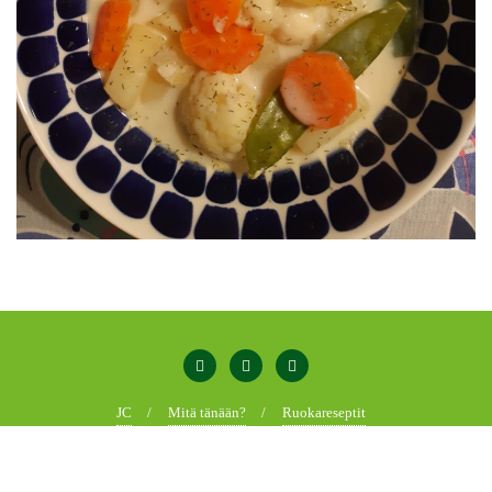
JC
Mitä tänään?
Ruokareseptit
Copyright ©2026 Jaanan . All rights reserved.
Powered by
WordPress
&
Designed by
Bizberg Themes