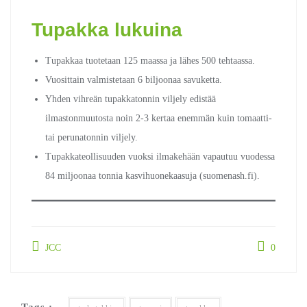
Tupakka lukuina
Tupakkaa tuotetaan 125 maassa ja lähes 500 tehtaassa.
Vuosittain valmistetaan 6 biljoonaa savuketta.
Yhden vihreän tupakkatonnin viljely edistää
ilmastonmuutosta noin 2‐3 kertaa enemmän kuin tomaatti‐
tai perunatonnin viljely.
Tupakkateollisuuden vuoksi ilmakehään vapautuu vuodessa
84 miljoonaa tonnia kasvihuonekaasuja (suomenash.fi).
JCC
0
Tags :