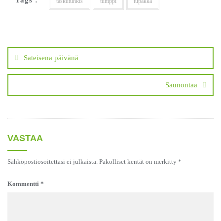
taskutuhkis
tumppi
tupakka
Artikkelien
selaus
Sateisena päivänä
Saunontaa
VASTAA
Sähköpostiosoitettasi ei julkaista.
Pakolliset kentät on merkitty
*
Kommentti
*