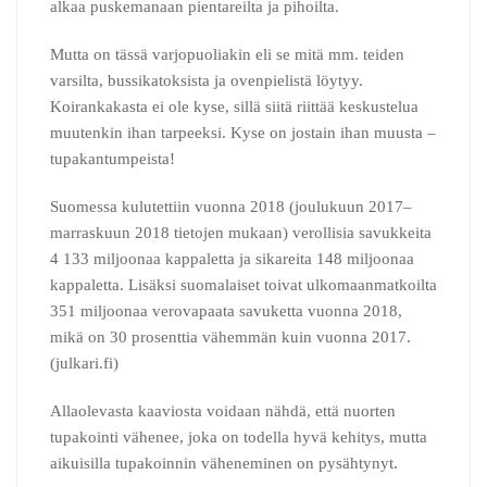
alkaa puskemanaan pientareilta ja pihoilta.
Mutta on tässä varjopuoliakin eli se mitä mm. teiden
varsilta, bussikatoksista ja ovenpielistä löytyy.
Koirankakasta ei ole kyse, sillä siitä riittää keskustelua
muutenkin ihan tarpeeksi. Kyse on jostain ihan muusta –
tupakantumpeista!
Suomessa kulutettiin vuonna 2018 (joulukuun 2017–
marraskuun 2018 tietojen mukaan) verollisia savukkeita
4 133 miljoonaa kappaletta ja sikareita 148 miljoonaa
kappaletta. Lisäksi suomalaiset toivat ulkomaanmatkoilta
351 miljoonaa verovapaata savuketta vuonna 2018,
mikä on 30 prosenttia vähemmän kuin vuonna 2017.
(julkari.fi)
Allaolevasta kaaviosta voidaan nähdä, että nuorten
tupakointi vähenee, joka on todella hyvä kehitys, mutta
aikuisilla tupakoinnin väheneminen on pysähtynyt.