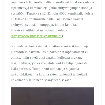
riippuen yli 10 vuotta. Filtterit sisältävät tupakassa olevia
läpi-imettyjä kemikaaleja, jotka siirtyvät ympäristöön ja
vesistöön. Tupakka sisältää noin 4000 kemikaalia, joista
n. 100–200 on ihmisille haitallisia. Monet eläimet
erehtyvät syömään tumppeja, jolloin kemikaalit
imeytyvät niihin tai ne voivat tukehtua.
(
https://www.pidasaaristosiistina.fi/
)
Suomalaiset heittävät uskomattomat määrät tumppeja
luontoon vuosittain. Jos tupakoinnin lopettaminen ei
onnistu, niin syytä olisi ainakin kuljettaa mukana
taskutuhkista, jonka voi tehdä vaikka tyhjentyneestä
lääkepurkista. Tumpin voi tumpata ja sujauttaa
taskutuhkikseen ja kotona sitten tyhjentää tai heittää
kokonaan sisältöineen sekajätteen sekaan.