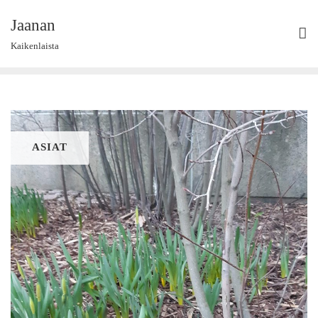
Skip
Jaanan
to
content
Kaikenlaista
ASIAT