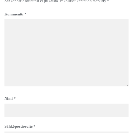
Sähköpostiosoitettasi ei julkaista.
Pakolliset kentät on merkitty
*
Kommentti
*
Nimi
*
Sähköpostiosoite
*