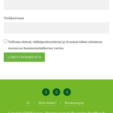
Verkkosivusto
Tallenna nimeni, sähköpostiosoitteeni ja sivustoni tähän selaimeen
seuraavaa kommentointikertaa varten.
JC
Mitä tänään?
Ruokareseptit
Copyright ©2026 Jaanan . All rights reserved.
Powered by
WordPress
&