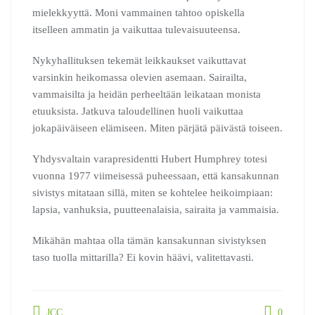
mielekkyyttä. Moni vammainen tahtoo opiskella
itselleen ammatin ja vaikuttaa tulevaisuuteensa.
Nykyhallituksen tekemät leikkaukset vaikuttavat
varsinkin heikomassa olevien asemaan. Sairailta,
vammaisilta ja heidän perheeltään leikataan monista
etuuksista. Jatkuva taloudellinen huoli vaikuttaa
jokapäiväiseen elämiseen. Miten pärjätä päivästä toiseen.
Yhdysvaltain varapresidentti Hubert Humphrey totesi
vuonna 1977 viimeisessä puheessaan, että kansakunnan
sivistys mitataan sillä, miten se kohtelee heikoimpiaan:
lapsia, vanhuksia, puutteenalaisia, sairaita ja vammaisia.
Mikähän mahtaa olla tämän kansakunnan sivistyksen
taso tuolla mittarilla? Ei kovin häävi, valitettavasti.
JCC
0