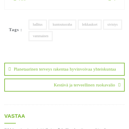
hallitus
kuntoutusraha
leikkaukset
sivistys
Tags :
vammainen
Artikkelien
selaus
Planetaarinen terveys rakentaa hyvinvoivaa yhteiskuntaa
Kestävä ja terveellinen ruokavalio
VASTAA