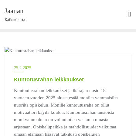
Skip
Jaanan
to
content
Kaikenlaista
ASIAT 2025
25.2.2025
Kuntotusrahan leikkaukset
Kuntoutusrahan leikkaukset ja ikärajan nosto 18-
vuoteen vuoden 2025 alusta estää monilta vammaisilta
nuorilta opiskelun. Monille kuntoutusraha on ollut
motivaattori käydä koulua. Kuntoutusrahan ansioista
moni vammainen on voinut ottaa vastuuta omasta
arjestaan. Opiskelupaikka ja mahdollisuudet vaikuttaa
omaan elämään lisäävät tutkitusti opiskelujen