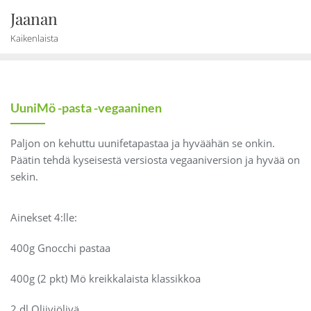
Skip
Jaanan
to
Kaikenlaista
content
UuniMö -pasta -vegaaninen
Paljon on kehuttu uunifetapastaa ja hyväähän se onkin.
Päätin tehdä kyseisestä versiosta vegaaniversion ja hyvää on
sekin.
Ainekset 4:lle:
400g Gnocchi pastaa
400g (2 pkt) Mö kreikkalaista klassikkoa
2 dl Oliiviöljyä