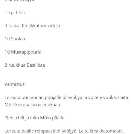
1 kpl Chili
4 rasiaa Kirsikkatomaatteja
1tl Suolaa
1tl Mustapippuria
2 ruukkua Basilikaa
Valmistus:
Lorauta uunivuoan pohjalle oliiviöljyä ja voitele vuoka. Laita
Mö:t kokonaisena vuokaan.
Pieni chili ja laita Mö:n päälle.
Lorauta päälle reippaasti oliiviöljyä. Laita kirsikkatomaatit