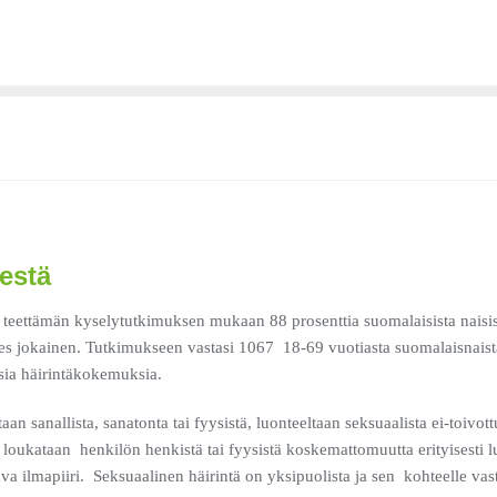
estä
tämän kyselytutkimuksen mukaan 88 prosenttia suomalaisista naisist
es jokainen. Tutkimukseen vastasi 1067 18-69 vuotiasta suomalaisnaista ja
sia häirintäkokemuksia.
taan sanallista, sanatonta tai fyysistä, luonteeltaan seksuaalista ei-toivot
sesti loukataan henkilön henkistä tai fyysistä koskemattomuutta erityisest
va ilmapiiri. Seksuaalinen häirintä on yksipuolista ja sen kohteelle vast