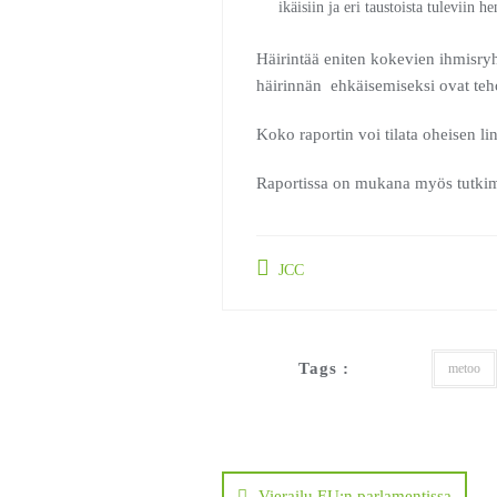
ikäisiin ja eri taustoista tuleviin he
Häirintää eniten kokevien ihmisry
häirinnän ehkäisemiseksi ovat teho
Koko raportin voi tilata oheisen li
Raportissa on mukana myös tutkimu
JCC
Tags :
metoo
Artikkelien
Vierailu EU:n parlamentissa