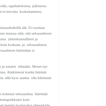
illa, oppilaitoksissa, julkisessa
vat ei-toivottu koskettaminen,
astaushetkellä alle 35-vuotiaat
un muassa siitä, että seksuaaliseen
aisa yhteiskunnallinen ja
 kuin koskaan, ja seksuaaliseen
uaaliseen häirintään ei
en ja naisten elämään. Monet nyt
ina. Alaikäisenä koettu häirintä
ä, sillä kyse saattaa olla häirinnän
n kokenut seksuaalista häirintää
htumapaikkojen kuin
eet itseään kuuluvaksi yhteenkään