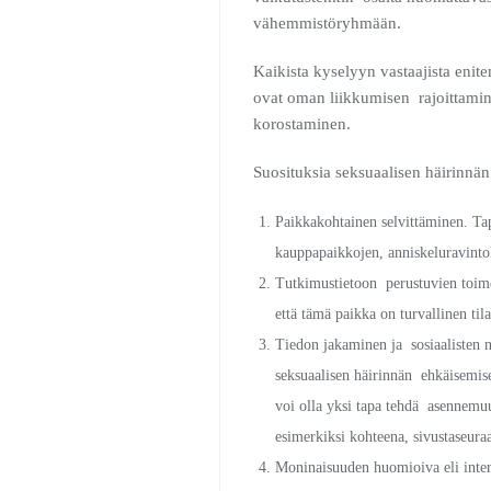
vähemmistöryhmään.
Kaikista kyselyyn vastaajista enit
ovat oman liikkumisen rajoittamin
korostaminen.
Suosituksia seksuaalisen häirinnän
Paikkakohtainen selvittäminen. Tap
kauppapaikkojen, anniskeluravintol
Tutkimustietoon perustuvien toimen
että tämä paikka on turvallinen ti
Tiedon jakaminen ja sosiaalisten n
seksuaalisen häirinnän ehkäisemise
voi olla yksi tapa tehdä asennemuut
esimerkiksi kohteena, sivustaseuraa
Moninaisuuden huomioiva eli inters