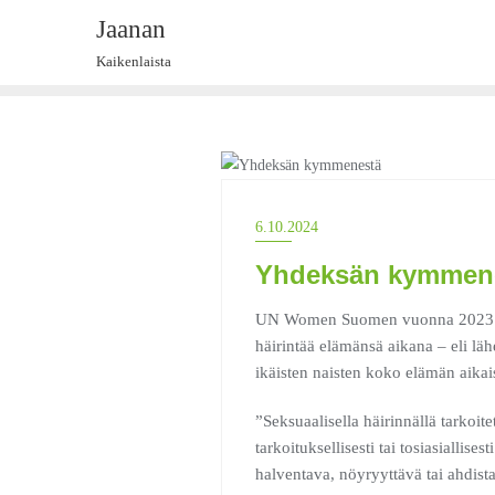
Skip
Jaanan
to
Kaikenlaista
content
ASIAT 2024
6.10.2024
Yhdeksän kymmen
UN Women Suomen vuonna 2023 teet
häirintää elämänsä aikana – eli läh
ikäisten naisten koko elämän aikai
”Seksuaalisella häirinnällä tarkoite
tarkoituksellisesti tai tosiasialli
halventava, nöyryyttävä tai ahdista