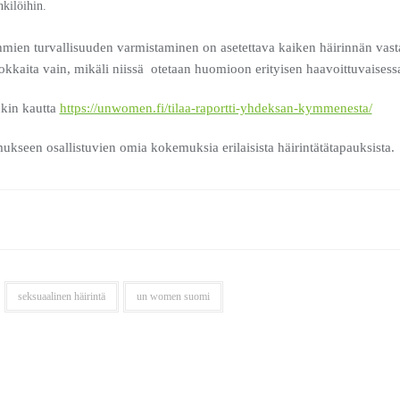
nkilöihin.
hmien turvallisuuden varmistaminen on asetettava kaiken häirinnän vast
kkaita vain, mikäli niissä otetaan huomioon erityisen haavoittuvaisess
nkin kautta
https://unwomen.fi/tilaa-raportti-yhdeksan-kymmenesta/
kseen osallistuvien omia kokemuksia erilaisista häirintätätapauksista.
seksuaalinen häirintä
un women suomi