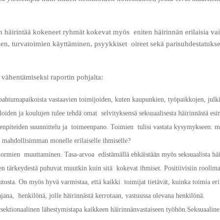
en häirintää kokeneet ryhmät kokevat myös eniten häirinnän erilaisia va
en, turvatoimien käyttäminen, psyykkiset oireet sekä parisuhdestatukse
 vähentämiseksi raportin pohjalta:
ahtumapaikoista vastaavien toimijoiden, kuten kaupunkien, työpaikkojen, julki
oiden ja koulujen tulee tehdä omat selvityksensä seksuaalisesta häirinnästä e
piteiden suunnittelu ja toimeenpano. Toimien tulisi vastata kysymykseen: mill
la mahdollisimman monelle erilaiselle ihmiselle?
ormien muuttaminen. Tasa-arvoa edistämällä ehkäistään myös seksuaalista häiri
n tärkeydestä puhuvat muutkin kuin sitä kokevat ihmiset. Positiivisiin roolim
osta. On myös hyvä varmistaa, että kaikki toimijat tietävät, kuinka toimia eri r
jana, henkilönä, jolle häirinnästä kerrotaan, vastuussa olevana henkilönä.
ektionaalinen lähestymistapa kaikkeen häirinnänvastaiseen työhön.Seksuaalinen