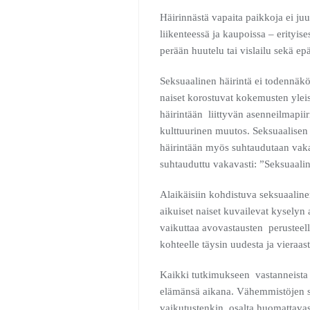
Häirinnästä vapaita paikkoja ei juur
liikenteessä ja kaupoissa – erityis
perään huutelu tai vislailu sekä epäa
Seksuaalinen häirintä ei todennäkö
naiset korostuvat kokemusten yleis
häirintään liittyvän asenneilmapi
kulttuurinen muutos. Seksuaalisen
häirintään myös suhtaudutaan vaka
suhtauduttu vakavasti: ”Seksuaaline
Alaikäisiin kohdistuva seksuaaline
aikuiset naiset kuvailevat kyselyn
vaikuttaa avovastausten perusteella
kohteelle täysin uudesta ja vieraast
Kaikki tutkimukseen vastanneista 
elämänsä aikana. Vähemmistöjen s
vaikutustenkin osalta huomattavast