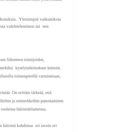
ikutuksia. Yleisimpiä vaikutuksia
sta valehteleminen tai sen
sen liikenteen toimijoiden,
simerkiksi kyselytutkimuksen keinoin.
aisilla toimenpiteillä varmistetaan,
ntää. On erittäin tärkeää, että
alleihin ja esimerkkeihin panostaminen
ooleissa häirintätilanteissa,
 häirintä kohdistuu eri tavoin eri