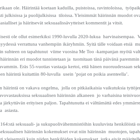
ikaan ole. Häirintää koetaan kaduilla, puistoissa, ravintoloissa, työpaiko
esti julkisissa ja puolijulkisissa tiloissa. Yleisimmät häirinnän muodot o
sialliset ja häiritsevät seksuaalissävytteiset kommentit ja vitsit.
isesti ole ollut esimerkiksi 1990-luvulla 2020-lukua harvinaisempaa. V
yydessä verrattuna vanhempiin ikäryhmiin. Syitä tälle voidaan etsiä mu
irin suhteen on tapahtunut viime vuosina Me Too -kampanjan myötä valt
 häirinnän eri muodot tunnistetaan ja tuomitaan tänä päivänä paremmin
vammin. Eräs 55-vuotias vastaaja kertoi, että hänen nuoruudessaan seks
n häirintä kuitattiin 80-luvulla usein ’pojat on poikia asenteella’.
n häirintä on vakava ongelma, jolla on pitkäaikaisia vaikutuksia tyttöj
 avovastauksissa seksuaalisen häirinnän alkaneen jo varhaisina teinivuos
 järkyttävän erityisen paljon. Tapahtunutta ei välttämättä edes ymmärret
a asiasta.
164:stä seksuaali- ja sukupuolivähemmistöihin kuuluvista henkilöistä o
eksuaalisen häirinnän kokemukset ovat niin häirinnän muotojen, tapa
i yleisempiä kuin niiden henkilöiden kokemukset, jotka eivät määritell