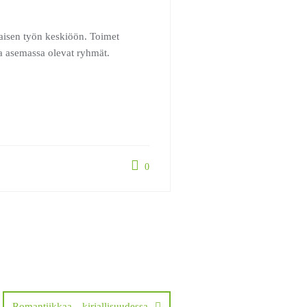
aisen työn keskiöön. Toimet
a asemassa olevat ryhmät.
0
Romantiikkaa…kirjallisuudessa