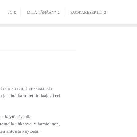
JC
MITÄ TÄNÄÄN?
RUOKARESEPTIT
a on kokenut seksuaalista
 siinä kartoitettiin laajasti eri
tua käytöstä, jolla
i luomalla uhkaava, vihamielinen,
entahtoista käytöstä.”