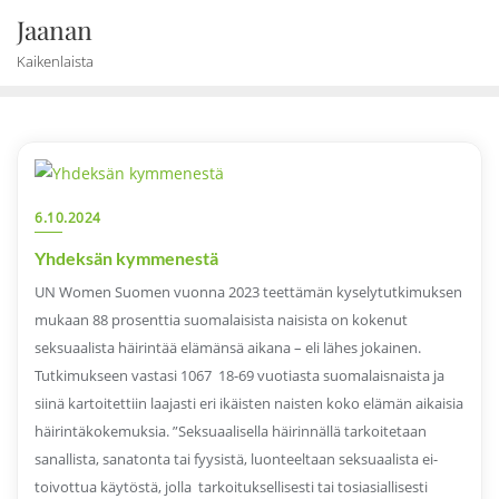
Skip
Jaanan
to
Kaikenlaista
content
6.10.2024
Yhdeksän kymmenestä
UN Women Suomen vuonna 2023 teettämän kyselytutkimuksen
mukaan 88 prosenttia suomalaisista naisista on kokenut
seksuaalista häirintää elämänsä aikana – eli lähes jokainen.
Tutkimukseen vastasi 1067 18-69 vuotiasta suomalaisnaista ja
siinä kartoitettiin laajasti eri ikäisten naisten koko elämän aikaisia
häirintäkokemuksia. ”Seksuaalisella häirinnällä tarkoitetaan
sanallista, sanatonta tai fyysistä, luonteeltaan seksuaalista ei-
toivottua käytöstä, jolla tarkoituksellisesti tai tosiasiallisesti