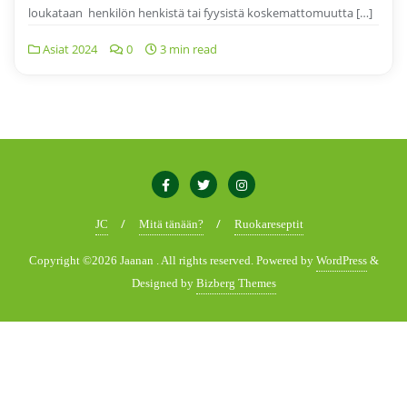
loukataan henkilön henkistä tai fyysistä koskemattomuutta […]
Asiat 2024
0
3 min read
JC
Mitä tänään?
Ruokareseptit
Copyright ©2026 Jaanan . All rights reserved.
Powered by
WordPress
&
Designed by
Bizberg Themes