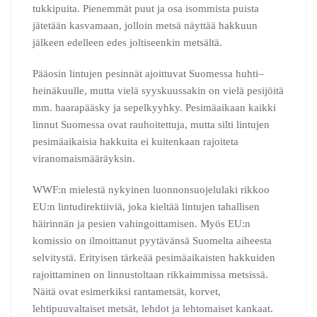
tukkipuita. Pienemmät puut ja osa isommista puista
jätetään kasvamaan, jolloin metsä näyttää hakkuun
jälkeen edelleen edes joltiseenkin metsältä.
Pääosin lintujen pesinnät ajoittuvat Suomessa huhti–
heinäkuulle, mutta vielä syyskuussakin on vielä pesijöitä
mm. haarapääsky ja sepelkyyhky. Pesimäaikaan kaikki
linnut Suomessa ovat rauhoitettuja, mutta silti lintujen
pesimäaikaisia hakkuita ei kuitenkaan rajoiteta
viranomaismääräyksin.
WWF:n mielestä nykyinen luonnonsuojelulaki rikkoo
EU:n lintudirektiiviä, joka kieltää lintujen tahallisen
häirinnän ja pesien vahingoittamisen. Myös EU:n
komissio on ilmoittanut pyytävänsä Suomelta aiheesta
selvitystä. Erityisen tärkeää pesimäaikaisten hakkuiden
rajoittaminen on linnustoltaan rikkaimmissa metsissä.
Näitä ovat esimerkiksi rantametsät, korvet,
lehtipuuvaltaiset metsät, lehdot ja lehtomaiset kankaat.