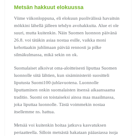
Metsän hakkuut elokuussa
Viime viikonloppuna, eli elokuun puolivälissä havaitsin
mökkini lähellä jälleen tehdyn avohakkuita. Alue ei ole
suuri, mutta kuitenkin. Näin Suomen luonnon päivänä
26.8. voi tätäkin asiaa nostaa esille, vaikka moni
kehottaakin juhlimaan päivää rennosti ja pilke
silmäkulmassa, mikä sekin on ok.
Suomalaiset alkoivat oma-aloitteisesti liputtaa Suomen
luonnolle siitä lähtien, kun sisäministeriö suositteli
liputusta Suomi100-juhlavuotena. Luonnolle
liputtaminen onkin suomalaisten itsensä aikaansaama
traditio. Suomi on toistaiseksi ainoa maa maailmassa,
joka liputtaa luonnolle. Tästä voimmekin nostaa
itsellemme ns. hattua.
Metsää voi kuitenkin hoitaa jatkuva kasvatuksen
periaatteella. Silloin metsästä hakataan pääasiassa isoja