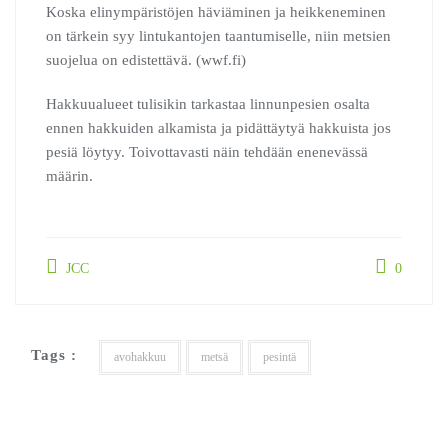
Koska elinympäristöjen häviäminen ja heikkeneminen
on tärkein syy lintukantojen taantumiselle, niin metsien
suojelua on edistettävä. (wwf.fi)
Hakkuualueet tulisikin tarkastaa linnunpesien osalta
ennen hakkuiden alkamista ja pidättäytyä hakkuista jos
pesiä löytyy. Toivottavasti näin tehdään enenevässä
määrin.
JCC
0
Tags :
avohakkuu
metsä
pesintä
Artikkelien