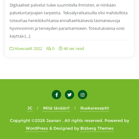
Digitaaliset palvelut tulee suunnitella ihmisten, ei niinkään
palveluntarjoajien tarpeista. Tekoälyratkaisuilla olisi mahdollista
toteuttaa henkilökohtaisia ennaltaehkäiseviä täsmäneuvoja
hyvinvoinnin ja terveyden parantamiseen. Toteutuksessa voisi
käyttää […]
Aluevaalit 2022
0
46 sec read
JC
Mitä tänään?
Ruokareseptit
Copyright ©2026 Jaanan . All rights reserved.
Powered by
WordPress
&
Designed by
Bizberg Themes