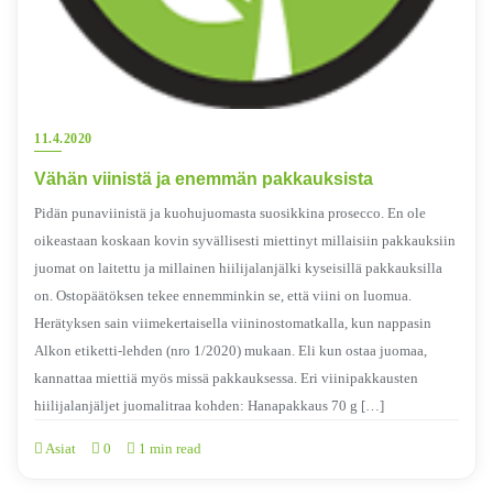
11.4.2020
Vähän viinistä ja enemmän pakkauksista
Pidän punaviinistä ja kuohujuomasta suosikkina prosecco. En ole
oikeastaan koskaan kovin syvällisesti miettinyt millaisiin pakkauksiin
juomat on laitettu ja millainen hiilijalanjälki kyseisillä pakkauksilla
on. Ostopäätöksen tekee ennemminkin se, että viini on luomua.
Herätyksen sain viimekertaisella viininostomatkalla, kun nappasin
Alkon etiketti-lehden (nro 1/2020) mukaan. Eli kun ostaa juomaa,
kannattaa miettiä myös missä pakkauksessa. Eri viinipakkausten
hiilijalanjäljet juomalitraa kohden: Hanapakkaus 70 g […]
Asiat
0
1 min read