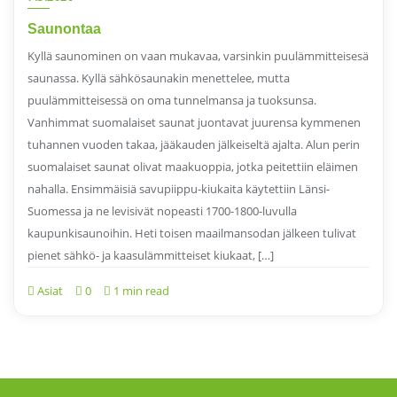
Saunontaa
Kyllä saunominen on vaan mukavaa, varsinkin puulämmitteisesä
saunassa. Kyllä sähkösaunakin menettelee, mutta
puulämmitteisessä on oma tunnelmansa ja tuoksunsa.
Vanhimmat suomalaiset saunat juontavat juurensa kymmenen
tuhannen vuoden takaa, jääkauden jälkeiseltä ajalta. Alun perin
suomalaiset saunat olivat maakuoppia, jotka peitettiin eläimen
nahalla. Ensimmäisiä savupiippu-kiukaita käytettiin Länsi-
Suomessa ja ne levisivät nopeasti 1700-1800-luvulla
kaupunkisaunoihin. Heti toisen maailmansodan jälkeen tulivat
pienet sähkö- ja kaasulämmitteiset kiukaat, […]
Asiat
0
1 min read