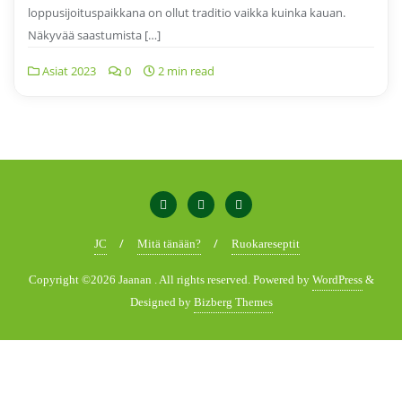
loppusijoituspaikkana on ollut traditio vaikka kuinka kauan.
Näkyvää saastumista […]
Asiat 2023
0
2 min read
JC
Mitä tänään?
Ruokareseptit
Copyright ©2026 Jaanan . All rights reserved.
Powered by
WordPress
&
Designed by
Bizberg Themes