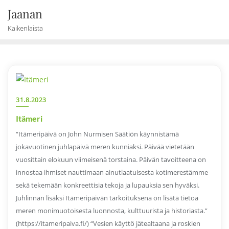
Skip
Jaanan
to
Kaikenlaista
content
31.8.2023
Itämeri
“Itämeripäivä on John Nurmisen Säätiön käynnistämä
jokavuotinen juhlapäivä meren kunniaksi. Päivää vietetään
vuosittain elokuun viimeisenä torstaina. Päivän tavoitteena on
innostaa ihmiset nauttimaan ainutlaatuisesta kotimerestämme
sekä tekemään konkreettisia tekoja ja lupauksia sen hyväksi.
Juhlinnan lisäksi Itämeripäivän tarkoituksena on lisätä tietoa
meren monimuotoisesta luonnosta, kulttuurista ja historiasta.”
(https://itameripaiva.fi/) “Vesien käyttö jätealtaana ja roskien