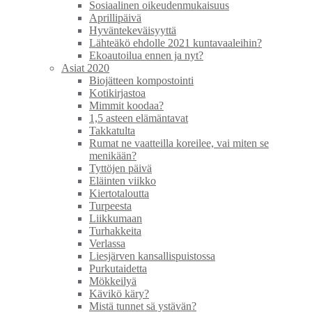
Sosiaalinen oikeudenmukaisuus
Aprillipäivä
Hyväntekeväisyyttä
Lähteäkö ehdolle 2021 kuntavaaleihin?
Ekoautoilua ennen ja nyt?
Asiat 2020
Biojätteen kompostointi
Kotikirjastoa
Mimmit koodaa?
1,5 asteen elämäntavat
Takkatulta
Rumat ne vaatteilla koreilee, vai miten se
menikään?
Tyttöjen päivä
Eläinten viikko
Kiertotaloutta
Turpeesta
Liikkumaan
Turhakkeita
Verlassa
Liesjärven kansallispuistossa
Purkutaidetta
Mökkeilyä
Kävikö käry?
Mistä tunnet sä ystävän?