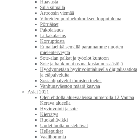
Haavasta
Sillä silmällä
Artroosin viemää
Vihreiden puoluekokouksen lopputulema
Pörriäiset
Pakolaisuus
Liikakalastus
Korruptiosta
Ennaltaehkäisemällä parannamme nuorten
mielenterveyttä
Sote-alan palkat ja työolot kuntoon
Sote ja hankinnat osana kustannussäästöjä
Hyödynnetään hyvinvointialueella digitalisaatiota
ja etäpalveluita
Sosiaalipalvelut ihmisten tueksi
Vanhuusväestön määrä kasvaa
Asiat 2021
Olen ehdolla aluevaaleissa numerolla 12 Vantaa
Kerava alueella
Hyvinvointi ja sote
Kierrätys
Ruokahävikki
Uudet luottamustehtävät
Helleputket
Vaalihommia