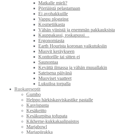
Matkalle mieli?
Pörriäistä pelastamaan
Ei avohakkuille
Vappu plogging
Kosmetiikasta
Vähän viinistä ja enemmän pakkauksista
Kauppakassi, roskapussi…
Ergonomiasta
Earth Hourista koronan vaikutuksiin
Muovit keräykseen
Konttorille tai sitten ei
Saunontaa
Kevättä ilmassa ja vähän muuallakin
Sateisena päivänä
Muoviset vaatteet
Lukuiloa torpalla
Ruokareseptit
Gumbo
Helppo härkiskasviskastike pastalle
Kasvispasta
Kesäkeitto
Kesäkurpitsa tofupata
Kikherne-kukkakaalipaistos
Marjabowl
Marjapiirakka