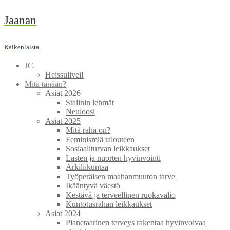
Skip
Jaanan
to
content
Kaikenlaista
JC
Heissulivei!
Mitä tänään?
Asiat 2026
Stalinin lehmät
Neuloosi
Asiat 2025
Mitä raha on?
Feminismiä talouteen
Sosiaaliturvan leikkaukset
Lasten ja nuorten hyvinvointi
Arkiliikuntaa
Työperäisen maahanmuuton tarve
Ikääntyvä väestö
Kestävä ja terveellinen ruokavalio
Kuntotusrahan leikkaukset
Asiat 2024
Planetaarinen terveys rakentaa hyvinvoivaa