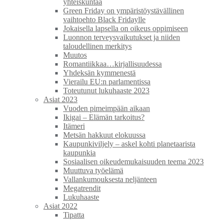
yhteiskuntaa
Green Friday on ympäristöystävällinen
vaihtoehto Black Fridaylle
Jokaisella lapsella on oikeus oppimiseen
Luonnon terveysvaikutukset ja niiden
taloudellinen merkitys
Muutos
Romantiikkaa…kirjallisuudessa
Yhdeksän kymmenestä
Vierailu EU:n parlamentissa
Toteutunut lukuhaaste 2023
Asiat 2023
Vuoden pimeimpään aikaan
Ikigai – Elämän tarkoitus?
Itämeri
Metsän hakkuut elokuussa
Kaupunkiviljely – askel kohti planetaarista
kaupunkia
Sosiaalisen oikeudemukaisuuden teema 2023
Muuttuva työelämä
Vallankumouksesta neljänteen
Megatrendit
Lukuhaaste
Asiat 2022
Tipatta