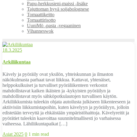
Papu-herkkusieni-maissi -lisäke
Tajuttoman hyvä soijabolognese
Tomaattikeitto
Tomaattirisotto
UuniMö -pasta -vegaaninen
Vihanneswok
18.3.2025
Arkiliikuntaa
Kävely ja pyöräily ovat yksilön, yhteiskunnan ja ilmaston
näkökulmasta parhaat tavat liikkua. Kattavat, yhtenäiset,
helppokulkuiset ja turvalliset pyöräliikenteen verkostot
mahdollistavat kaiken ikäisten ja -kykyisten pyöräilyn ja
mahdollistavat myös sähköpotkulautojen turvallisen käytön.
Arkiliikkumista tuleekin ohjata autoilusta julkiseen liikenteeseen ja
aktiivisiin liikkumistapoihin, kuten kävelyyn ja pyöräilyyn, jolloin
edistetään terveyttä ja ehkäistään ympäristöhaittoja. Kävelyreitit ja
pyörätiet tuleekin kaavoittaa suunnitelmallisesti jo varhaisessa
vaiheessa. Lähiliikuntapaikat […]
Asiat 2025
0
1 min read