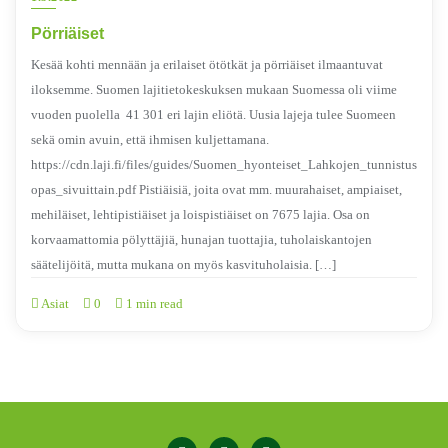
Pörriäiset
Kesää kohti mennään ja erilaiset ötötkät ja pörriäiset ilmaantuvat
iloksemme. Suomen lajitietokeskuksen mukaan Suomessa oli viime
vuoden puolella 41 301 eri lajin eliötä. Uusia lajeja tulee Suomeen
sekä omin avuin, että ihmisen kuljettamana.
https://cdn.laji.fi/files/guides/Suomen_hyonteiset_Lahkojen_tunnistus
opas_sivuittain.pdf Pistiäisiä, joita ovat mm. muurahaiset, ampiaiset,
mehiläiset, lehtipistiäiset ja loispistiäiset on 7675 lajia. Osa on
korvaamattomia pölyttäjiä, hunajan tuottajia, tuholaiskantojen
säätelijöitä, mutta mukana on myös kasvituholaisia. […]
Asiat
0
1 min read