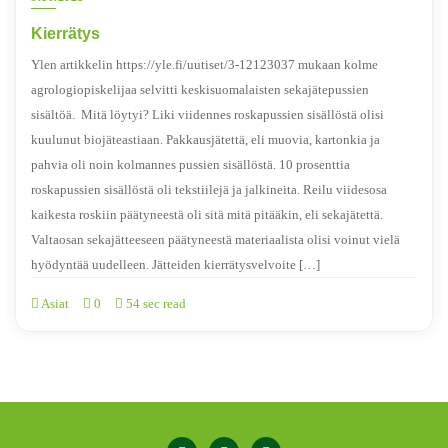
Kierrätys
Ylen artikkelin https://yle.fi/uutiset/3-12123037 mukaan kolme
agrologiopiskelijaa selvitti keskisuomalaisten sekajätepussien
sisältöä. Mitä löytyi? Liki viidennes roskapussien sisällöstä olisi
kuulunut biojäteastiaan. Pakkausjätettä, eli muovia, kartonkia ja
pahvia oli noin kolmannes pussien sisällöstä. 10 prosenttia
roskapussien sisällöstä oli tekstiilejä ja jalkineita. Reilu viidesosa
kaikesta roskiin päätyneestä oli sitä mitä pitääkin, eli sekajätettä.
Valtaosan sekajätteeseen päätyneestä materiaalista olisi voinut vielä
hyödyntää uudelleen. Jätteiden kierrätysvelvoite […]
Asiat
0
54 sec read