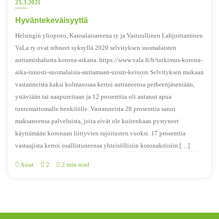
25.3.2021
Hyväntekeväisyyttä
Helsingin yliopisto, Kansalaisareena ry ja Vastuullinen Lahjoittaminen
VaLa ry ovat tehneet syksyllä 2020 selvityksen suomalaisten
auttamishalusta korona-aikana. https://www.vala.fi/b/tutkimus-korona-
aika-innosti-suomalaisia-auttamaan-uusin-keinoin Selvityksen mukaan
vastanneista kaksi kolmasosaa kertoi auttaneensa perheenjäseniään,
ystäviään tai naapureitaan ja 12 prosenttia oli antanut apua
tuntemattomalle henkilölle. Vastanneista 28 prosenttia sanoi
maksaneensa palveluista, joita eivät ole kuitenkaan pystyneet
käyttämään koronaan liittyvien rajoitusten vuoksi. 17 prosenttia
vastaajista kertoi osallistuneensa yhteisöllisiin koronakriisiin […]
Asiat
2
2 min read