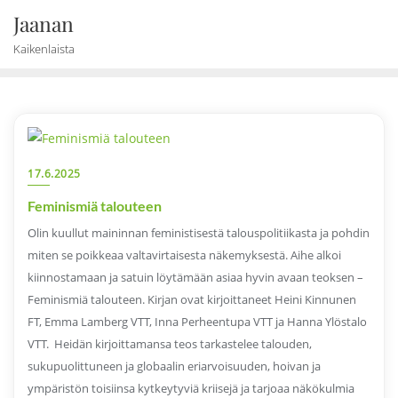
Skip
Jaanan
to
Kaikenlaista
content
17.6.2025
Feminismiä talouteen
Olin kuullut maininnan feministisestä talouspolitiikasta ja pohdin
miten se poikkeaa valtavirtaisesta näkemyksestä. Aihe alkoi
kiinnostamaan ja satuin löytämään asiaa hyvin avaan teoksen –
Feminismiä talouteen. Kirjan ovat kirjoittaneet Heini Kinnunen
FT, Emma Lamberg VTT, Inna Perheentupa VTT ja Hanna Ylöstalo
VTT. Heidän kirjoittamansa teos tarkastelee talouden,
sukupuolittuneen ja globaalin eriarvoisuuden, hoivan ja
ympäristön toisiinsa kytkeytyviä kriisejä ja tarjoaa näkökulmia