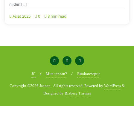
niiden […]
Asiat 2025
0
8 min read
JC
Mitä tänään?
Ruokareseptit
Copyright ©2026 Jaanan . All rights reserved.
Powered by
WordPress
&
Designed by
Bizberg Themes