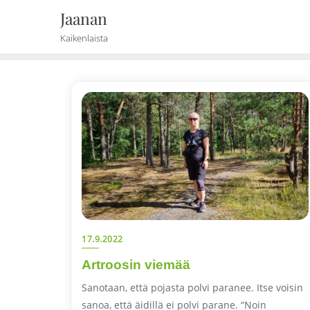
Skip
Jaanan
to
Kaikenlaista
content
17.9.2022
Artroosin viemää
Sanotaan, että pojasta polvi paranee. Itse voisin
sanoa, että äidillä ei polvi parane. “Noin