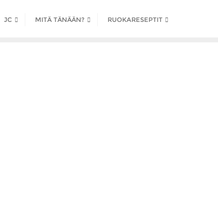
JC
MITÄ TÄNÄÄN?
RUOKARESEPTIT