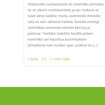
miljoonalla suomalaisella on nivelrikko (artroosi).
Se on yleisin niveltautimme ja iän mukana se
tulee lähes kaikille, mutta useimmille ihmisille
siitä on vain vähäistä haittaa. Naisilla esiintyy
nivelrikkoa enemmän etenkin käsissä ja
polvissa.” Itselläni todettiin kesällä polven
nivelrikko sen kipuiltua kuormituksen
yhteydessä noin vuoden ajan. Juoksut on […]
Asiat
0
1 min read